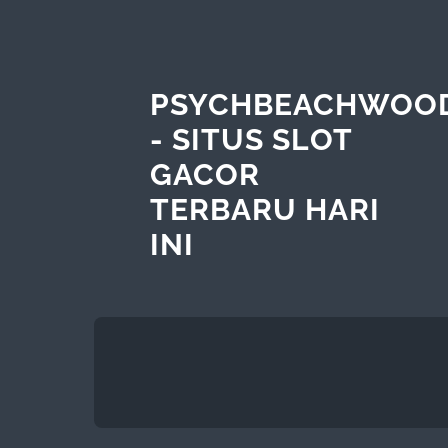
PSYCHBEACHWOO
- SITUS SLOT
GACOR
TERBARU HARI
INI