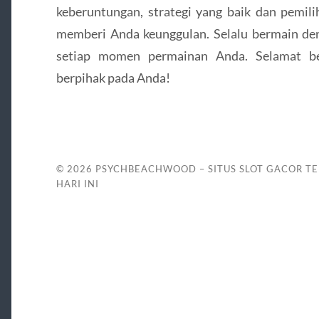
keberuntungan, strategi yang baik dan pemil
memberi Anda keunggulan. Selalu bermain de
setiap momen permainan Anda. Selamat b
berpihak pada Anda!
© 2026
PSYCHBEACHWOOD – SITUS SLOT GACOR T
HARI INI