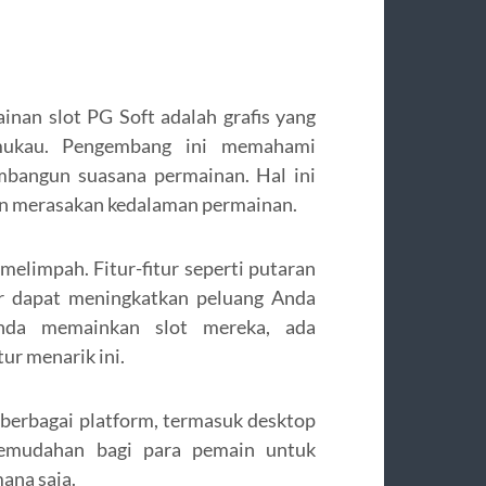
inan slot PG Soft adalah grafis yang
ukau. Pengembang ini memahami
mbangun suasana permainan. Hal ini
n merasakan kedalaman permainan.
melimpah. Fitur-fitur seperti putaran
liar dapat meningkatkan peluang Anda
Anda memainkan slot mereka, ada
ur menarik ini.
 berbagai platform, termasuk desktop
kemudahan bagi para pemain untuk
ana saja.