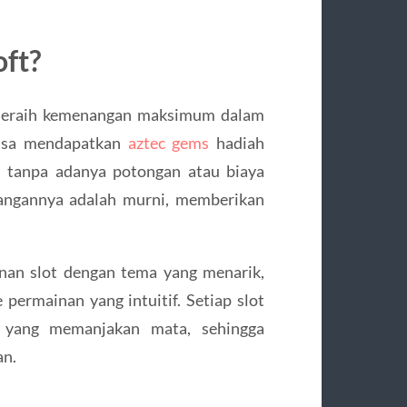
oft?
meraih kemenangan maksimum dalam
 bisa mendapatkan
aztec gems
hadiah
ih tanpa adanya potongan atau biaya
nangannya adalah murni, memberikan
nan slot dengan tema yang menarik,
permainan yang intuitif. Setiap slot
s yang memanjakan mata, sehingga
an.