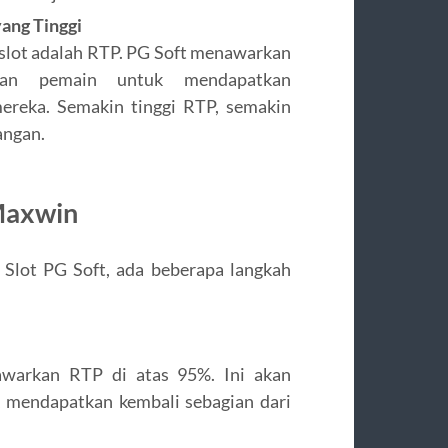
ang Tinggi
 slot adalah RTP. PG Soft menawarkan
kan pemain untuk mendapatkan
ereka. Semakin tinggi RTP, semakin
angan.
Maxwin
Slot PG Soft, ada beberapa langkah
awarkan RTP di atas 95%. Ini akan
 mendapatkan kembali sebagian dari