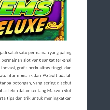
njadi salah satu permainan yang paling
a permainan slot yang sangat terkenal
novasi, grafis berkualitas tinggi, dan
u fitur menarik dari PG Soft adalah
anpa potongan, yang sering disebut
bahas lebih dalam tentang Maxwin Slot
ta tips dan trik untuk meningkatkan