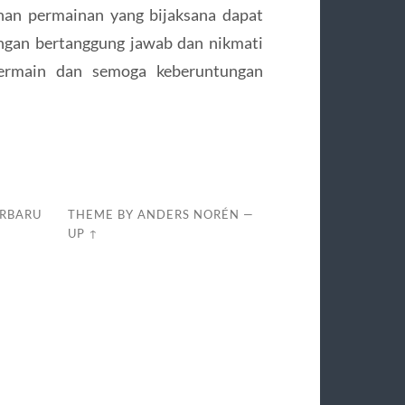
ihan permainan yang bijaksana dapat
ngan bertanggung jawab dan nikmati
ermain dan semoga keberuntungan
ERBARU
THEME BY
ANDERS NORÉN
—
UP ↑