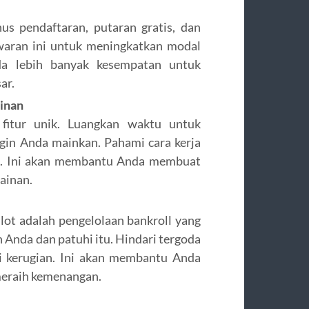
s pendaftaran, putaran gratis, dan
waran ini untuk meningkatkan modal
a lebih banyak kesempatan untuk
ar.
inan
fitur unik. Luangkan waktu untuk
gin Anda mainkan. Pahami cara kerja
nes. Ini akan membantu Anda membuat
ainan.
lot adalah pengelolaan bankroll yang
 Anda dan patuhi itu. Hindari tergoda
i kerugian. Ini akan membantu Anda
meraih kemenangan.