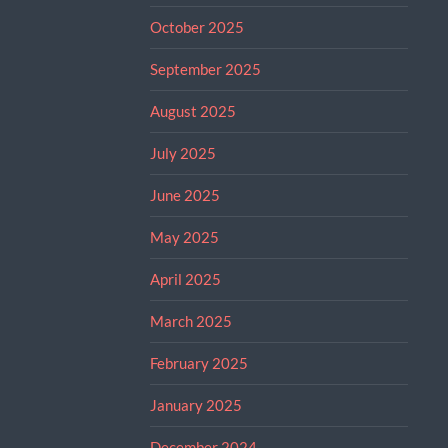
October 2025
September 2025
August 2025
July 2025
June 2025
May 2025
April 2025
March 2025
February 2025
January 2025
December 2024