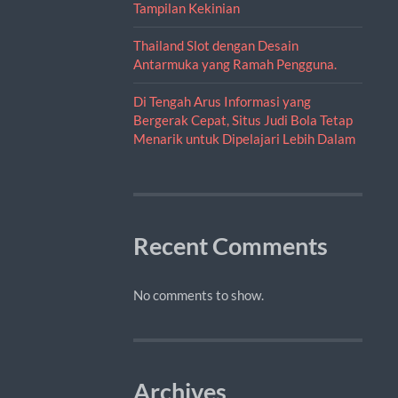
Tampilan Kekinian
Thailand Slot dengan Desain
Antarmuka yang Ramah Pengguna.
Di Tengah Arus Informasi yang
Bergerak Cepat, Situs Judi Bola Tetap
Menarik untuk Dipelajari Lebih Dalam
Recent Comments
No comments to show.
Archives