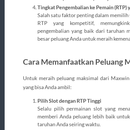
Tingkat Pengembalian ke Pemain (RTP) y
Salah satu faktor penting dalam memilih
RTP yang kompetitif, memungkin
pengembalian yang baik dari taruhan m
besar peluang Anda untuk meraih kemen
Cara Memanfaatkan Peluang 
Untuk meraih peluang maksimal dari Maxwin 
yang bisa Anda ambil:
Pilih Slot dengan RTP Tinggi
Selalu pilih permainan slot yang men
memberi Anda peluang lebih baik untuk
taruhan Anda seiring waktu.