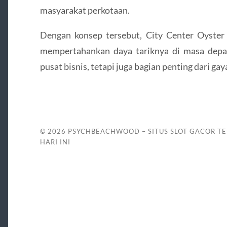
masyarakat perkotaan.
Dengan konsep tersebut, City Center Oyster 
mempertahankan daya tariknya di masa depa
pusat bisnis, tetapi juga bagian penting dari ga
© 2026
PSYCHBEACHWOOD – SITUS SLOT GACOR T
HARI INI