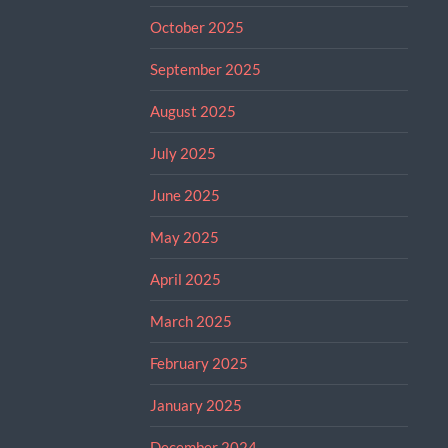
October 2025
September 2025
August 2025
July 2025
June 2025
May 2025
April 2025
March 2025
February 2025
January 2025
December 2024