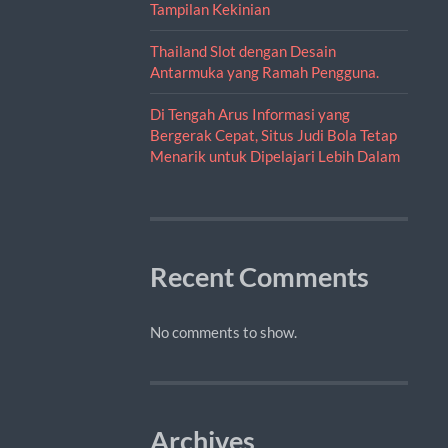
Tampilan Kekinian
Thailand Slot dengan Desain
Antarmuka yang Ramah Pengguna.
Di Tengah Arus Informasi yang
Bergerak Cepat, Situs Judi Bola Tetap
Menarik untuk Dipelajari Lebih Dalam
Recent Comments
No comments to show.
Archives