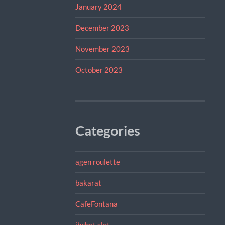
January 2024
December 2023
November 2023
October 2023
Categories
agen roulette
bakarat
CafeFontana
ibcbet slot