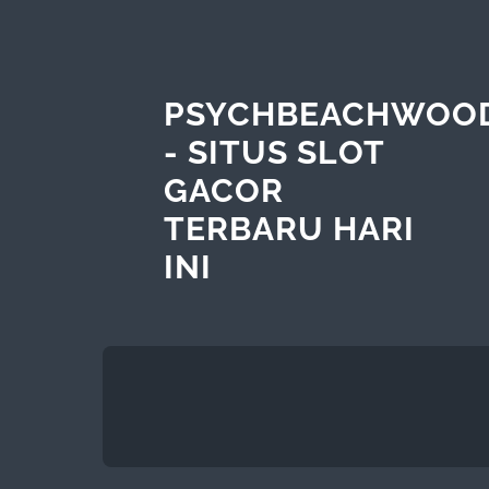
PSYCHBEACHWOO
- SITUS SLOT
GACOR
TERBARU HARI
INI