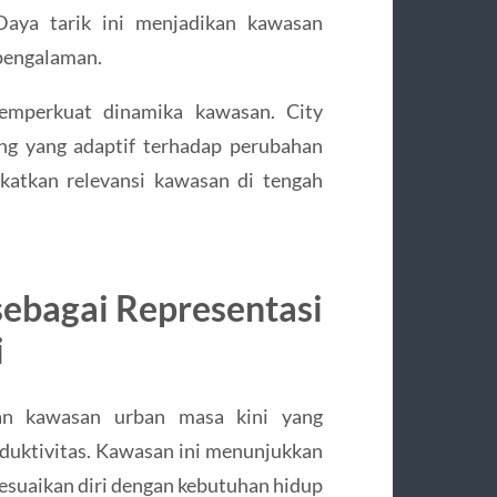
 Daya tarik ini menjadikan kawasan
rpengalaman.
emperkuat dinamika kawasan. City
ng yang adaptif terhadap perubahan
gkatkan relevansi kawasan di tengah
sebagai Representasi
i
kan kawasan urban masa kini yang
duktivitas. Kawasan ini menunjukkan
suaikan diri dengan kebutuhan hidup