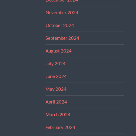
November 2024
October 2024
September 2024
August 2024
July 2024
June 2024
May 2024
April 2024
March 2024
February 2024