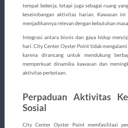
tempat bekerja, tetapi juga sebagai ruang yan
keseimbangan aktivitas harian. Kawasan ini
menjadikannya relevan dengan kebutuhan masa 
Integrasi antara bisnis dan gaya hidup menci
hari. City Center Oyster Point tidak mengalami 
karena dirancang untuk mendukung berbag
memperkuat dinamika kawasan dan meningka
aktivitas perkotaan.
Perpaduan Aktivitas K
Sosial
City Center Oyster Point memfasilitasi pe