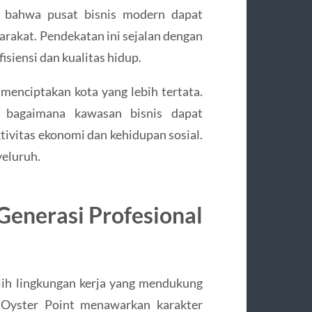
an bahwa pusat bisnis modern dapat
arakat. Pendekatan ini sejalan dengan
iensi dan kualitas hidup.
menciptakan kota yang lebih tertata.
 bagaimana kawasan bisnis dapat
tivitas ekonomi dan kehidupan sosial.
yeluruh.
Generasi Profesional
ih lingkungan kerja yang mendukung
er Oyster Point menawarkan karakter