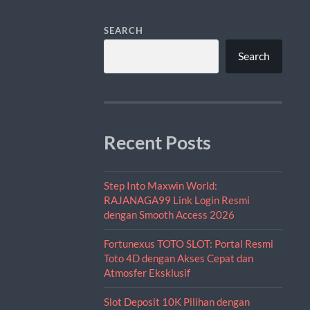
SEARCH
Search
Recent Posts
Step Into Maxwin World:
RAJANAGA99 Link Login Resmi
dengan Smooth Access 2026
Fortunexus TOTO SLOT: Portal Resmi
Toto 4D dengan Akses Cepat dan
Atmosfer Eksklusif
Slot Deposit 10K Pilihan dengan