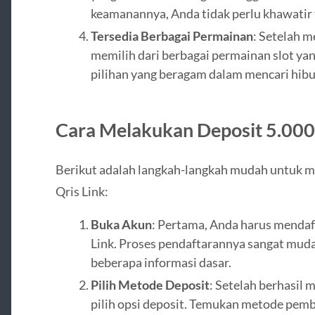
keamanannya, Anda tidak perlu khawatir 
Tersedia Berbagai Permainan
: Setelah 
memilih dari berbagai permainan slot ya
pilihan yang beragam dalam mencari hib
Cara Melakukan Deposit 5.000
Berikut adalah langkah-langkah mudah untuk me
Qris Link:
Buka Akun
: Pertama, Anda harus mendaf
Link. Proses pendaftarannya sangat mud
beberapa informasi dasar.
Pilih Metode Deposit
: Setelah berhasil
pilih opsi deposit. Temukan metode pe