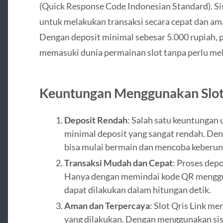
(Quick Response Code Indonesian Standard). 
untuk melakukan transaksi secara cepat dan a
Dengan deposit minimal sebesar 5.000 rupiah,
memasuki dunia permainan slot tanpa perlu mel
Keuntungan Menggunakan Slot 
Deposit Rendah
: Salah satu keuntungan 
minimal deposit yang sangat rendah. Den
bisa mulai bermain dan mencoba keberu
Transaksi Mudah dan Cepat
: Proses dep
Hanya dengan memindai kode QR mengguna
dapat dilakukan dalam hitungan detik.
Aman dan Terpercaya
: Slot Qris Link m
yang dilakukan. Dengan menggunakan sis