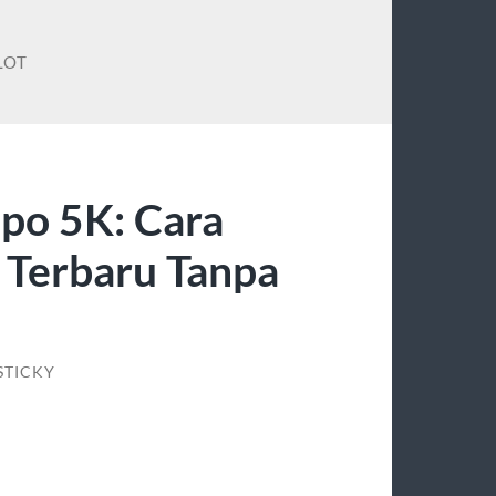
LOT
epo 5K: Cara
Terbaru Tanpa
STICKY