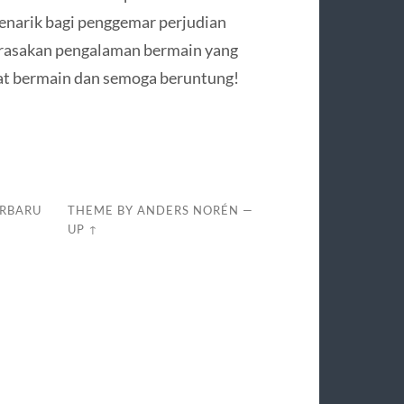
menarik bagi penggemar perjudian
n rasakan pengalaman bermain yang
mat bermain dan semoga beruntung!
ERBARU
THEME BY
ANDERS NORÉN
—
UP ↑