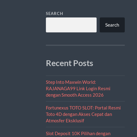
SEARCH
Search
Recent Posts
Step Into Maxwin World:
RAJANAGA99 Link Login Resmi
dengan Smooth Access 2026
Fortunexus TOTO SLOT: Portal Resmi
Toto 4D dengan Akses Cepat dan
Atmosfer Eksklusif
Slot Deposit 10K Pilihan dengan