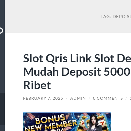
TAG:
DEPO S
D
Slot Qris Link Slot D
Mudah Deposit 5000 
Ribet
FEBRUARY 7, 2025
/
ADMIN
/
0 COMMENTS
/