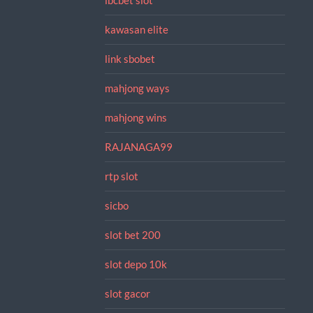
kawasan elite
link sbobet
mahjong ways
mahjong wins
RAJANAGA99
rtp slot
sicbo
slot bet 200
slot depo 10k
slot gacor