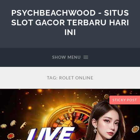
PSYCHBEACHWOOD - SITUS
SLOT GACOR TERBARU HARI
INI
SHOW MENU
TAG:
ROLET ONLINE
STICKY POST