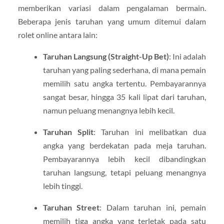
memberikan variasi dalam pengalaman bermain.
Beberapa jenis taruhan yang umum ditemui dalam
rolet online antara lain:
Taruhan Langsung (Straight-Up Bet)
: Ini adalah
taruhan yang paling sederhana, di mana pemain
memilih satu angka tertentu. Pembayarannya
sangat besar, hingga 35 kali lipat dari taruhan,
namun peluang menangnya lebih kecil.
Taruhan Split
: Taruhan ini melibatkan dua
angka yang berdekatan pada meja taruhan.
Pembayarannya lebih kecil dibandingkan
taruhan langsung, tetapi peluang menangnya
lebih tinggi.
Taruhan Street
: Dalam taruhan ini, pemain
memilih tiga angka yang terletak pada satu