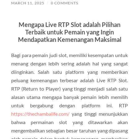
MARCH 11, 2025
/
0 COMMENTS
Mengapa Live RTP Slot adalah Pilihan
Terbaik untuk Pemain yang Ingin
Mendapatkan Kemenangan Maksimal
Bagi para pemain judi slot, memiliki kesempatan untuk
menang dengan lebih sering adalah hal yang sangat
diinginkan. Salah satu platform yang memberikan
peluang kemenangan terbesar adalah Live RTP Slot.
RTP (Return to Player) yang tinggi menjadi salah satu
alasan utama mengapa banyak pemain lebih memilih
untuk bergabung dengan platform ini. RTP
https://thechambalife.com/
yang tinggi menunjukkan
bahwa permainan slot yang ditawarkan akan
mengembalikan sebagian besar taruhan yang dipasang
oleh pemain dalam bentuk kemenangan, memberikan