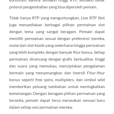
potensi pengembalian yang bisa diperoleh pemain.
Tidak hanya RTP yang menguntungkan, Live RTP Slot
juga menyediakan berbagai pilihan permainan slot
dengan tema yang sangat beragam. Pemain dapat
memilih permainan sesuai dengan preferensi mereka,
mulai dari slot klasik yang sederhana hingga permainan
yang lebih kompleks dengan banyak fitur bonus. Setiap
permainan dirancang dengan grafis berkualitas tinggi
dan suara yang memukau, menciptakan pengalaman
bermain yang menyenangkan dan imersif. Fitur-fitur
bonus seperti free spins, multipliers, dan simbol wild
memberikan peluang tambahan untuk meningkatkan
kemenangan. Dengan beragam pilihan permainan yang
tersedia, pemain dapat terus merasakan sensasi baru
dalam setiap sesi permainan mereka.