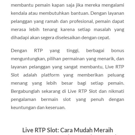
membantu pemain kapan saja jika mereka mengalami
kendala atau membutuhkan bantuan. Dengan layanan
pelanggan yang ramah dan profesional, pemain dapat
merasa lebih tenang karena setiap masalah yang
dihadapi akan segera diselesaikan dengan cepat.
Dengan RTP yang tinggi, berbagai bonus
menguntungkan, pilihan permainan yang menarik, dan
layanan pelanggan yang sangat membantu, Live RTP
Slot adalah platform yang memberikan peluang
menang yang lebih besar bagi setiap pemain.
Bergabunglah sekarang di Live RTP Slot dan nikmati
pengalaman bermain slot yang penuh dengan
keuntungan dan keseruan.
Live RTP Slot: Cara Mudah Meraih