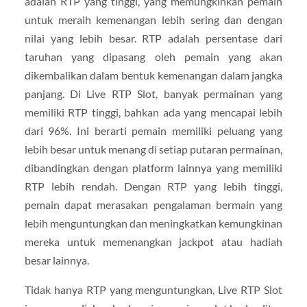
adalah RTP yang tinggi, yang memungkinkan pemain
untuk meraih kemenangan lebih sering dan dengan
nilai yang lebih besar. RTP adalah persentase dari
taruhan yang dipasang oleh pemain yang akan
dikembalikan dalam bentuk kemenangan dalam jangka
panjang. Di Live RTP Slot, banyak permainan yang
memiliki RTP tinggi, bahkan ada yang mencapai lebih
dari 96%. Ini berarti pemain memiliki peluang yang
lebih besar untuk menang di setiap putaran permainan,
dibandingkan dengan platform lainnya yang memiliki
RTP lebih rendah. Dengan RTP yang lebih tinggi,
pemain dapat merasakan pengalaman bermain yang
lebih menguntungkan dan meningkatkan kemungkinan
mereka untuk memenangkan jackpot atau hadiah
besar lainnya.
Tidak hanya RTP yang menguntungkan, Live RTP Slot