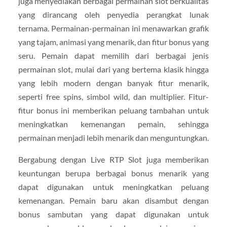
juga menyediakan berbagai permainan slot berkualitas
yang dirancang oleh penyedia perangkat lunak
ternama. Permainan-permainan ini menawarkan grafik
yang tajam, animasi yang menarik, dan fitur bonus yang
seru. Pemain dapat memilih dari berbagai jenis
permainan slot, mulai dari yang bertema klasik hingga
yang lebih modern dengan banyak fitur menarik,
seperti free spins, simbol wild, dan multiplier. Fitur-
fitur bonus ini memberikan peluang tambahan untuk
meningkatkan kemenangan pemain, sehingga
permainan menjadi lebih menarik dan menguntungkan.
Bergabung dengan Live RTP Slot juga memberikan
keuntungan berupa berbagai bonus menarik yang
dapat digunakan untuk meningkatkan peluang
kemenangan. Pemain baru akan disambut dengan
bonus sambutan yang dapat digunakan untuk