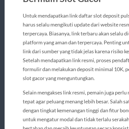
Untuk mendapatkan link daftar slot deposit pu
harus selalu mengikuti update dari website resm
terpercaya. Biasanya, link terbaru akan selalu
platform yang aman dan terpercaya. Penting u
link dari sumber yang tidak jelas karena risiko 
Setelah mendapatkan link resmi, proses pendaft
formulir dan melakukan deposit minimal 10K, 
slot gacor yang menguntungkan.
Selain mengakses link resmi, pemain juga perlu
tepat agar peluang menang lebih besar. Salah s
dengan tingkat kemenangan tinggi dan fitur bo
untuk mengatur modal dan tidak terlalu serakah
bertahan dan meraih keuntungan secara konsiste