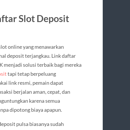
tar Slot Deposit
 slot online yang menawarkan
l deposit terjangkau. Link daftar
K menjadi solusi terbaik bagi mereka
sit
tapi tetap berpeluang
i link resmi, pemain dapat
aksi berjalan aman, cepat, dan
menguntungkan karena semua
npa dipotong biaya apapun.
deposit pulsa biasanya sudah