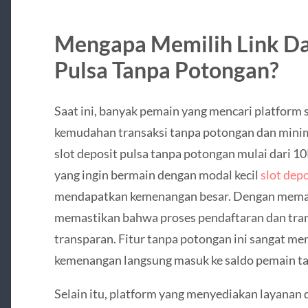
Mengapa Memilih Link Daf
Pulsa Tanpa Potongan?
Saat ini, banyak pemain yang mencari platform
kemudahan transaksi tanpa potongan dan minima
slot deposit pulsa tanpa potongan mulai dari 10
yang ingin bermain dengan modal kecil
slot depo
mendapatkan kemenangan besar. Dengan memaka
memastikan bahwa proses pendaftaran dan trans
transparan. Fitur tanpa potongan ini sangat 
kemenangan langsung masuk ke saldo pemain ta
Selain itu, platform yang menyediakan layanan 