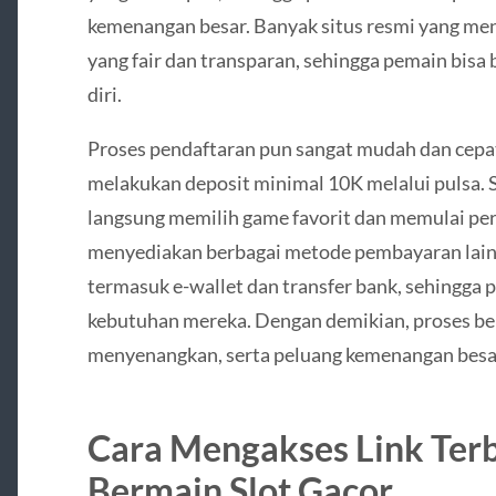
kemenangan besar. Banyak situs resmi yang m
yang fair dan transparan, sehingga pemain bisa
diri.
Proses pendaftaran pun sangat mudah dan cepat
melakukan deposit minimal 10K melalui pulsa. S
langsung memilih game favorit dan memulai per
menyediakan berbagai metode pembayaran lain
termasuk e-wallet dan transfer bank, sehingga 
kebutuhan mereka. Dengan demikian, proses ber
menyenangkan, serta peluang kemenangan besar
Cara Mengakses Link Terb
Bermain Slot Gacor