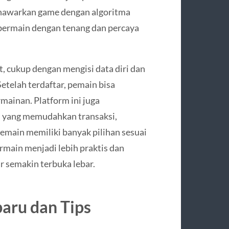
enawarkan game dengan algoritma
 bermain dengan tenang dan percaya
, cukup dengan mengisi data diri dan
etelah terdaftar, pemain bisa
mainan. Platform ini juga
 yang memudahkan transaksi,
pemain memiliki banyak pilihan sesuai
main menjadi lebih praktis dan
 semakin terbuka lebar.
aru dan Tips