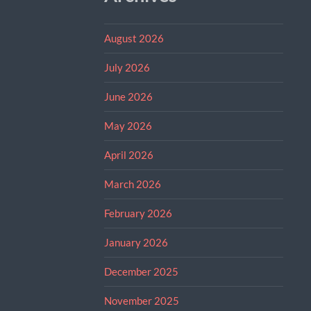
August 2026
July 2026
June 2026
May 2026
April 2026
March 2026
February 2026
January 2026
December 2025
November 2025