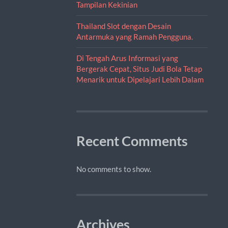
Tampilan Kekinian
Thailand Slot dengan Desain
Antarmuka yang Ramah Pengguna.
Di Tengah Arus Informasi yang
Bergerak Cepat, Situs Judi Bola Tetap
Menarik untuk Dipelajari Lebih Dalam
Recent Comments
No comments to show.
Archives