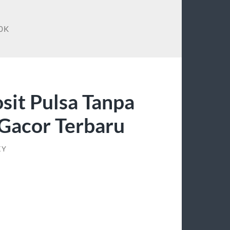
0K
sit Pulsa Tanpa
Gacor Terbaru
KY