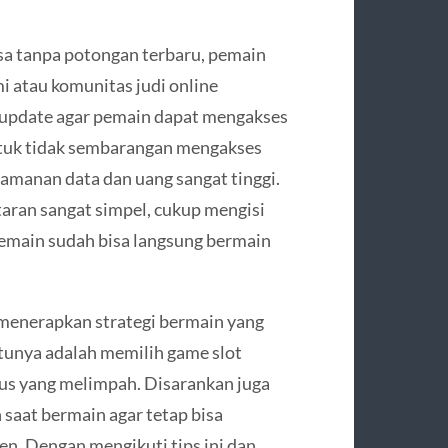
lsa tanpa potongan terbaru, pemain
i atau komunitas judi online
 diupdate agar pemain dapat mengakses
ntuk tidak sembarangan mengakses
keamanan data dan uang sangat tinggi.
aran sangat simpel, cukup mengisi
pemain sudah bisa langsung bermain
 menerapkan strategi bermain yang
atunya adalah memilih game slot
nus yang melimpah. Disarankan juga
 saat bermain agar tetap bisa
n. Dengan mengikuti tips ini dan