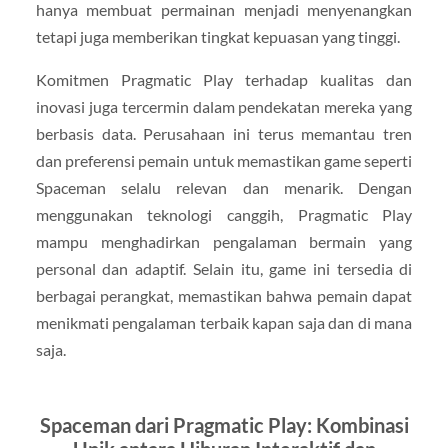
hanya membuat permainan menjadi menyenangkan
tetapi juga memberikan tingkat kepuasan yang tinggi.
Komitmen Pragmatic Play terhadap kualitas dan
inovasi juga tercermin dalam pendekatan mereka yang
berbasis data. Perusahaan ini terus memantau tren
dan preferensi pemain untuk memastikan game seperti
Spaceman selalu relevan dan menarik. Dengan
menggunakan teknologi canggih, Pragmatic Play
mampu menghadirkan pengalaman bermain yang
personal dan adaptif. Selain itu, game ini tersedia di
berbagai perangkat, memastikan bahwa pemain dapat
menikmati pengalaman terbaik kapan saja dan di mana
saja.
Spaceman dari Pragmatic Play: Kombinasi