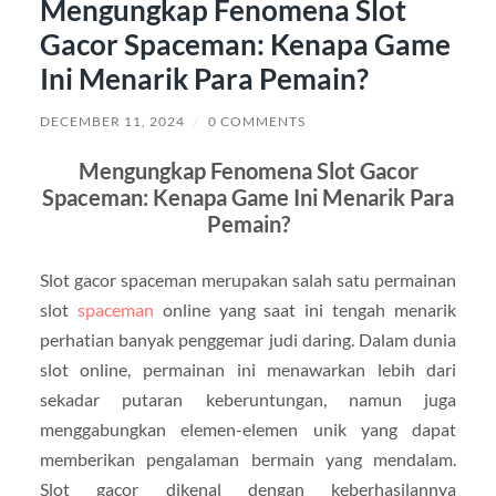
Mengungkap Fenomena Slot
Gacor Spaceman: Kenapa Game
Ini Menarik Para Pemain?
DECEMBER 11, 2024
/
0 COMMENTS
Mengungkap Fenomena Slot Gacor
Spaceman: Kenapa Game Ini Menarik Para
Pemain?
Slot gacor spaceman merupakan salah satu permainan
slot
spaceman
online yang saat ini tengah menarik
perhatian banyak penggemar judi daring. Dalam dunia
slot online, permainan ini menawarkan lebih dari
sekadar putaran keberuntungan, namun juga
menggabungkan elemen-elemen unik yang dapat
memberikan pengalaman bermain yang mendalam.
Slot gacor dikenal dengan keberhasilannya