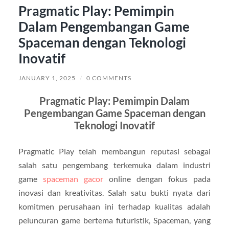
Pragmatic Play: Pemimpin
Dalam Pengembangan Game
Spaceman dengan Teknologi
Inovatif
JANUARY 1, 2025
/
0 COMMENTS
Pragmatic Play: Pemimpin Dalam
Pengembangan Game Spaceman dengan
Teknologi Inovatif
Pragmatic Play telah membangun reputasi sebagai
salah satu pengembang terkemuka dalam industri
game
spaceman gacor
online dengan fokus pada
inovasi dan kreativitas. Salah satu bukti nyata dari
komitmen perusahaan ini terhadap kualitas adalah
peluncuran game bertema futuristik, Spaceman, yang