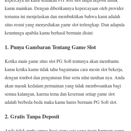
kamu mainkan. Dengan diberikannya kepercayaan oleh provider
ternama ini menjelaskan dan membuktikan bahwa kami adalah
situs resmi yang menyediakan game slot terlengkap. Dan adapula
keuntunga apabila kamu berhasil bermain disini:
1. Punya Gambaran Tentang Game Slot
Ketika main game situs slot PG Soft tentunya akan membantu
kamu ketika kamu tidak tahu bagaimana cara mesin slot bekerja,
dengan tombol dan pengaturan fitur serta nilai taruhan nya. Anda
akan masuk kedalam permainan yang tidak membosankan bagi
semua kalangan, karena tema dan keseruan setiap game slot
adalah berbeda-beda maka kamu harus bermain PG Soft slot.
2. Gratis Tanpa Deposit
Anda tidak perlu cemas bagi siapa saja yang ingin bermain game