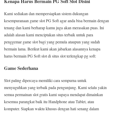
Kenapa Harus Bermain PG Soft Slot Disini
Kami sediakan dan mempersiapkan sistem dukungan
kesempuranaan game slot PG Soft agar anda bisa bermain dengan
tenang dan kami berharap kamu juga akan merasakan puas. Ini
adalah alasan kami menciptakan situs terbaik untuk para
penggemar game slot bagi yang pemula ataupun yang sudah
bermain lama. Berikut kami akan jabarkan alasannya kenapa
harus bermain PG Soft slot di situs slot terlengkap pg soft:
Game Sederhana
Slot paling dipercaya memiliki cara sempurna untuk
menyuguhkan yang terbaik pada pengunjung. Kami selalu yakin
semua permainan slot gratis kami supaya mendapat dimainkan
kesemua parangkat baik itu Handphone atau Tablet, atau
komputer. Siapkan waktu khusus dengan hati senang dalam