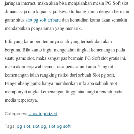
jaringan internet, maka akan bisa menjalankan mesin PG Soft slot
dimana saja dan kapan saja. Isiwaktu luang kamu dengan bermain
game situs
slot pg soft terbaru
dan kemudian kamu akan semakin
mendapatkan pengalaman yang menarik.
Info yang kami beri tentunya ialah yang terbaik dan akan
berguna, Bila kamu ingin mengetahui tingkat kemenangan pada
suatu game slot, maka sangat pas bermain PG Soft slot gratis ini,
maka akan terjawab semua rasa penasaran kamu. Tingkat
kemenangan ialah rangking risiko dari sebuah Slot pg soft,
Pengembang game hanya memberikan info apa sebuah Slot
mempunyai angka kemenangan tinggi atau angka rendah pada
media terpercaya.
Categories:
Uncategorized
Tags:
pg slot
,
slot pg
,
slot pg soft