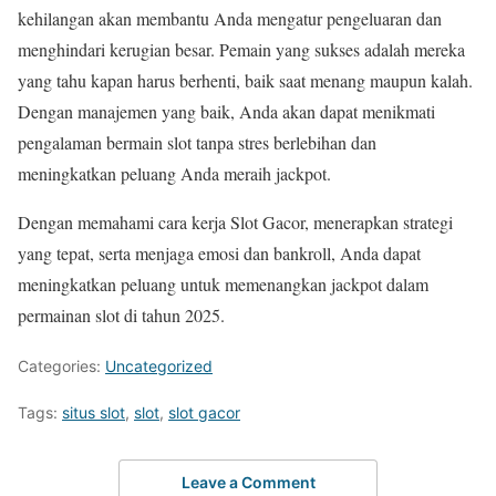
kehilangan akan membantu Anda mengatur pengeluaran dan
menghindari kerugian besar. Pemain yang sukses adalah mereka
yang tahu kapan harus berhenti, baik saat menang maupun kalah.
Dengan manajemen yang baik, Anda akan dapat menikmati
pengalaman bermain slot tanpa stres berlebihan dan
meningkatkan peluang Anda meraih jackpot.
Dengan memahami cara kerja Slot Gacor, menerapkan strategi
yang tepat, serta menjaga emosi dan bankroll, Anda dapat
meningkatkan peluang untuk memenangkan jackpot dalam
permainan slot di tahun 2025.
Categories:
Uncategorized
Tags:
situs slot
,
slot
,
slot gacor
Leave a Comment