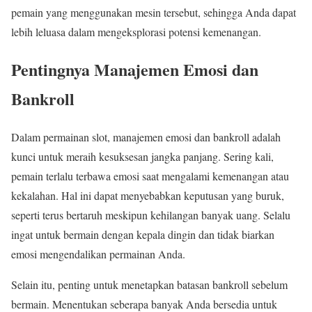
pemain yang menggunakan mesin tersebut, sehingga Anda dapat
lebih leluasa dalam mengeksplorasi potensi kemenangan.
Pentingnya Manajemen Emosi dan
Bankroll
Dalam permainan slot, manajemen emosi dan bankroll adalah
kunci untuk meraih kesuksesan jangka panjang. Sering kali,
pemain terlalu terbawa emosi saat mengalami kemenangan atau
kekalahan. Hal ini dapat menyebabkan keputusan yang buruk,
seperti terus bertaruh meskipun kehilangan banyak uang. Selalu
ingat untuk bermain dengan kepala dingin dan tidak biarkan
emosi mengendalikan permainan Anda.
Selain itu, penting untuk menetapkan batasan bankroll sebelum
bermain. Menentukan seberapa banyak Anda bersedia untuk