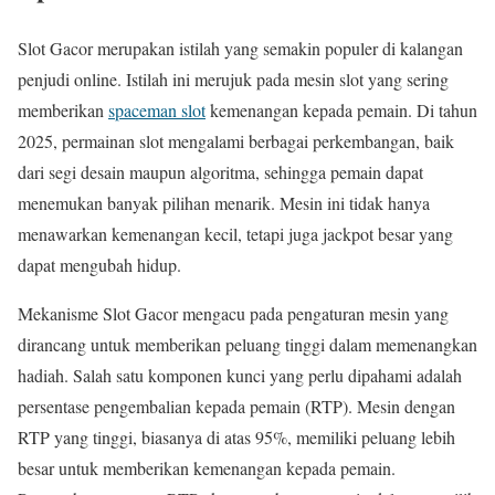
Slot Gacor merupakan istilah yang semakin populer di kalangan
penjudi online. Istilah ini merujuk pada mesin slot yang sering
memberikan
spaceman slot
kemenangan kepada pemain. Di tahun
2025, permainan slot mengalami berbagai perkembangan, baik
dari segi desain maupun algoritma, sehingga pemain dapat
menemukan banyak pilihan menarik. Mesin ini tidak hanya
menawarkan kemenangan kecil, tetapi juga jackpot besar yang
dapat mengubah hidup.
Mekanisme Slot Gacor mengacu pada pengaturan mesin yang
dirancang untuk memberikan peluang tinggi dalam memenangkan
hadiah. Salah satu komponen kunci yang perlu dipahami adalah
persentase pengembalian kepada pemain (RTP). Mesin dengan
RTP yang tinggi, biasanya di atas 95%, memiliki peluang lebih
besar untuk memberikan kemenangan kepada pemain.