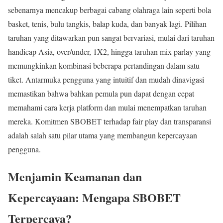
sebenarnya mencakup berbagai cabang olahraga lain seperti bola
basket, tenis, bulu tangkis, balap kuda, dan banyak lagi. Pilihan
taruhan yang ditawarkan pun sangat bervariasi, mulai dari taruhan
handicap Asia, over/under, 1X2, hingga taruhan mix parlay yang
memungkinkan kombinasi beberapa pertandingan dalam satu
tiket. Antarmuka pengguna yang intuitif dan mudah dinavigasi
memastikan bahwa bahkan pemula pun dapat dengan cepat
memahami cara kerja platform dan mulai menempatkan taruhan
mereka. Komitmen SBOBET terhadap fair play dan transparansi
adalah salah satu pilar utama yang membangun kepercayaan
pengguna.
Menjamin Keamanan dan
Kepercayaan: Mengapa SBOBET
Terpercaya?