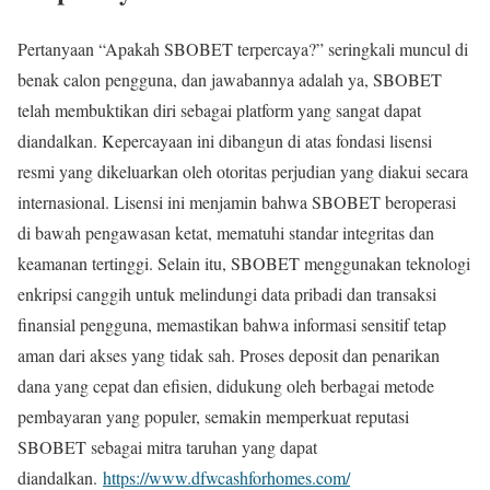
Pertanyaan “Apakah SBOBET terpercaya?” seringkali muncul di
benak calon pengguna, dan jawabannya adalah ya, SBOBET
telah membuktikan diri sebagai platform yang sangat dapat
diandalkan. Kepercayaan ini dibangun di atas fondasi lisensi
resmi yang dikeluarkan oleh otoritas perjudian yang diakui secara
internasional. Lisensi ini menjamin bahwa SBOBET beroperasi
di bawah pengawasan ketat, mematuhi standar integritas dan
keamanan tertinggi. Selain itu, SBOBET menggunakan teknologi
enkripsi canggih untuk melindungi data pribadi dan transaksi
finansial pengguna, memastikan bahwa informasi sensitif tetap
aman dari akses yang tidak sah. Proses deposit dan penarikan
dana yang cepat dan efisien, didukung oleh berbagai metode
pembayaran yang populer, semakin memperkuat reputasi
SBOBET sebagai mitra taruhan yang dapat
diandalkan.
https://www.dfwcashforhomes.com/