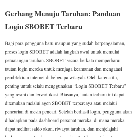
Gerbang Menuju Taruhan: Panduan
Login SBOBET Terbaru
Bagi para pengguna baru maupun yang sudah berpengalaman,
proses login SBOBET adalah langkah awal untuk memulai
petualangan taruhan. SBOBET secara berkala memperbarui
tautan login mereka untuk menjaga keamanan dan mengatasi
pemblokiran internet di beberapa wilayah. Oleh karena itu,
penting untuk selalu menggunakan “Login SBOBET Terbaru”
yang resmi dan terverifikasi. Biasanya, tautan terbaru ini dapat
ditemukan melalui agen SBOBET terpercaya atau melalui
pencarian di mesin pencari. Setelah berhasil login, pengguna akan
dihadapkan pada dashboard personal mereka, di mana mereka
dapat melihat saldo akun, riwayat taruhan, dan menjelajahi