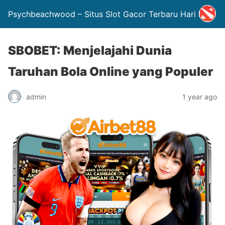
Psychbeachwood – Situs Slot Gacor Terbaru Hari Ini
SBOBET: Menjelajahi Dunia
Taruhan Bola Online yang Populer
admin
1 year ago