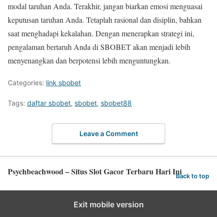
modal taruhan Anda. Terakhir, jangan biarkan emosi menguasai
keputusan taruhan Anda. Tetaplah rasional dan disiplin, bahkan
saat menghadapi kekalahan. Dengan menerapkan strategi ini,
pengalaman bertaruh Anda di SBOBET akan menjadi lebih
menyenangkan dan berpotensi lebih menguntungkan.
Categories:
link sbobet
Tags:
daftar sbobet
,
sbobet
,
sbobet88
Leave a Comment
Psychbeachwood – Situs Slot Gacor Terbaru Hari Ini
Back to top
Exit mobile version