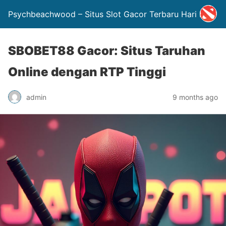
Psychbeachwood – Situs Slot Gacor Terbaru Hari Ini
SBOBET88 Gacor: Situs Taruhan
Online dengan RTP Tinggi
admin
9 months ago