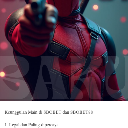
Keunggulan Main di SBOBET dan SBOBET88
1. Legal dan Paling dipercaya