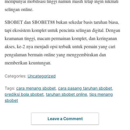
mempunyai mobilisasi tinggi namun masih tetap ingin nikmati
selingan online.
SBOBET dan SBOBET88 bukan sekedar basis taruhan biasa,
tapi ekosistem komplet untuk pencinta selingan digital. Dengan
keamanan tinggi, macam permainan komplet, dan keringanan
akses, ke-2 nya menjadi opsi terbaik untuk pemain yang cari
pengalaman bermain online yang menggembirakan dan
memberikan keuntungan.
Categories:
Uncategorized
Tags:
cara menang sbobet
,
cara pasang taruhan sbobet
,
prediksi bola sbobet
,
taruhan sbobet online
,
tips menang
sbobet
Leave a Comment