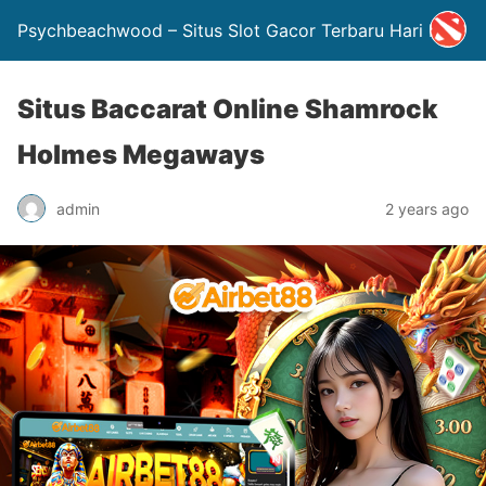
Psychbeachwood – Situs Slot Gacor Terbaru Hari Ini
Situs Baccarat Online Shamrock
Holmes Megaways
admin
2 years ago