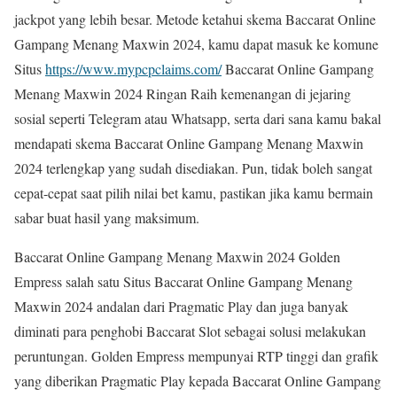
jackpot yang lebih besar. Metode ketahui skema Baccarat Online
Gampang Menang Maxwin 2024, kamu dapat masuk ke komune
Situs
https://www.mypcpclaims.com/
Baccarat Online Gampang
Menang Maxwin 2024 Ringan Raih kemenangan di jejaring
sosial seperti Telegram atau Whatsapp, serta dari sana kamu bakal
mendapati skema Baccarat Online Gampang Menang Maxwin
2024 terlengkap yang sudah disediakan. Pun, tidak boleh sangat
cepat-cepat saat pilih nilai bet kamu, pastikan jika kamu bermain
sabar buat hasil yang maksimum.
Baccarat Online Gampang Menang Maxwin 2024 Golden
Empress salah satu Situs Baccarat Online Gampang Menang
Maxwin 2024 andalan dari Pragmatic Play dan juga banyak
diminati para penghobi Baccarat Slot sebagai solusi melakukan
peruntungan. Golden Empress mempunyai RTP tinggi dan grafik
yang diberikan Pragmatic Play kepada Baccarat Online Gampang