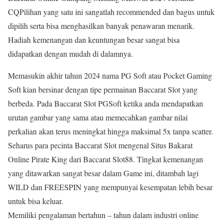
CQPilihan yang satu ini sangatlah recommended dan bagus untuk
dipilih serta bisa menghasilkan banyak penawaran menarik.
Hadiah kemenangan dan keuntungan besar sangat bisa
didapatkan dengan mudah di dalamnya.
Memasukin akhir tahun 2024 nama PG Soft atau Pocket Gaming
Soft kian bersinar dengan tipe permainan Baccarat Slot yang
berbeda. Pada Baccarat Slot PGSoft ketika anda mendapatkan
urutan gambar yang sama atau memecahkan gambar nilai
perkalian akan terus meningkat hingga maksimal 5x tanpa scatter.
Seharus para pecinta Baccarat Slot mengenal Situs Bakarat
Online Pirate King dari Baccarat Slot88. Tingkat kemenangan
yang ditawarkan sangat besar dalam Game ini, ditambah lagi
WILD dan FREESPIN yang mempunyai kesempatan lebih besar
untuk bisa keluar.
Memiliki pengalaman bertahun – tahun dalam industri online