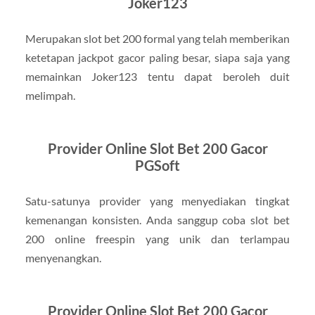
Joker123
Merupakan slot bet 200 formal yang telah memberikan
ketetapan jackpot gacor paling besar, siapa saja yang
memainkan Joker123 tentu dapat beroleh duit
melimpah.
Provider Online Slot Bet 200 Gacor
PGSoft
Satu-satunya provider yang menyediakan tingkat
kemenangan konsisten. Anda sanggup coba slot bet
200 online freespin yang unik dan terlampau
menyenangkan.
Provider Online Slot Bet 200 Gacor