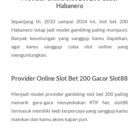
Habanero
Sepanjang th. 2010 sampai 2024 ini, slot bet 200
Habanero tetap jadi model gambling paling mumpuni.
Banyak keuntungan yang sanggup kamu dapatkan,
agar kamu sanggup coba slot online yang
menguntungkan.
Provider Online Slot Bet 200 Gacor Slot88
Menjadi model provider gambling slot bet 200 paling
menarik gara-gara menyediakan RTP fair, slot88
termasuk memiliki web terpercaya yang sanggup kamu
mainkan dan kamu akses kapan pun.