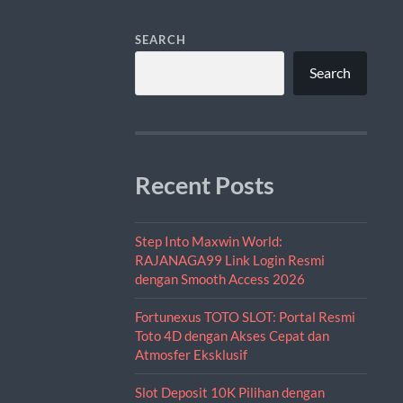
SEARCH
Search
Recent Posts
Step Into Maxwin World:
RAJANAGA99 Link Login Resmi
dengan Smooth Access 2026
Fortunexus TOTO SLOT: Portal Resmi
Toto 4D dengan Akses Cepat dan
Atmosfer Eksklusif
Slot Deposit 10K Pilihan dengan