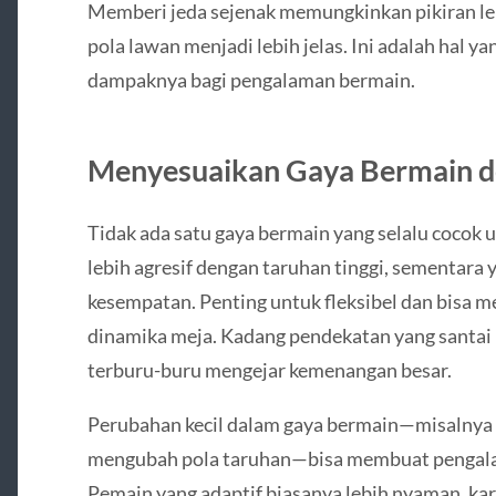
Memberi jeda sejenak memungkinkan pikiran le
pola lawan menjadi lebih jelas. Ini adalah hal ya
dampaknya bagi pengalaman bermain.
Menyesuaikan Gaya Bermain de
Tidak ada satu gaya bermain yang selalu cocok 
lebih agresif dengan taruhan tinggi, sementara 
kesempatan. Penting untuk fleksibel dan bisa m
dinamika meja. Kadang pendekatan yang santai
terburu-buru mengejar kemenangan besar.
Perubahan kecil dalam gaya bermain—misalnya
mengubah pola taruhan—bisa membuat pengalam
Pemain yang adaptif biasanya lebih nyaman, kar