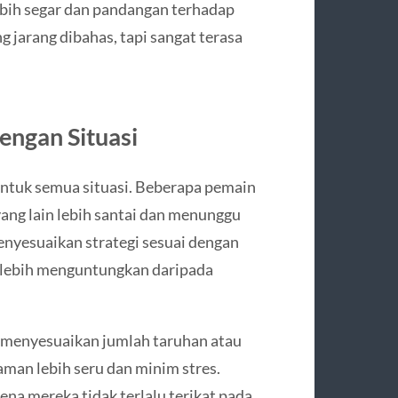
bih segar dan pandangan terhadap
ng jarang dibahas, tapi sangat terasa
ngan Situasi
untuk semua situasi. Beberapa pemain
yang lain lebih santai dan menunggu
enyesuaikan strategi sesuai dengan
 lebih menguntungkan daripada
 menyesuaikan jumlah taruhan atau
an lebih seru dan minim stres.
ena mereka tidak terlalu terikat pada