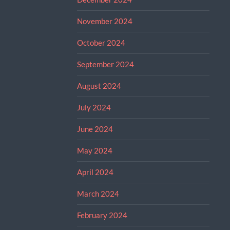
November 2024
October 2024
September 2024
August 2024
July 2024
June 2024
May 2024
April 2024
March 2024
February 2024