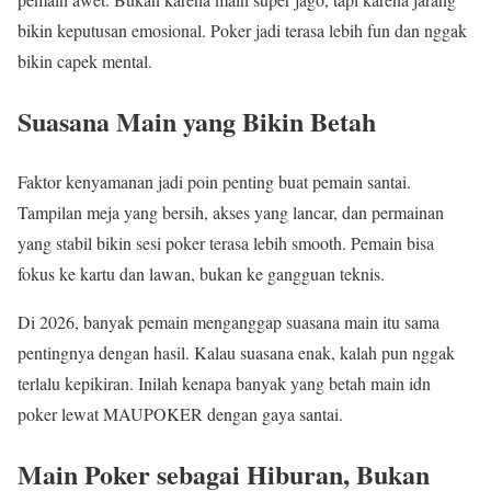
bikin keputusan emosional. Poker jadi terasa lebih fun dan nggak
bikin capek mental.
Suasana Main yang Bikin Betah
Faktor kenyamanan jadi poin penting buat pemain santai.
Tampilan meja yang bersih, akses yang lancar, dan permainan
yang stabil bikin sesi poker terasa lebih smooth. Pemain bisa
fokus ke kartu dan lawan, bukan ke gangguan teknis.
Di 2026, banyak pemain menganggap suasana main itu sama
pentingnya dengan hasil. Kalau suasana enak, kalah pun nggak
terlalu kepikiran. Inilah kenapa banyak yang betah main idn
poker lewat MAUPOKER dengan gaya santai.
Main Poker sebagai Hiburan, Bukan