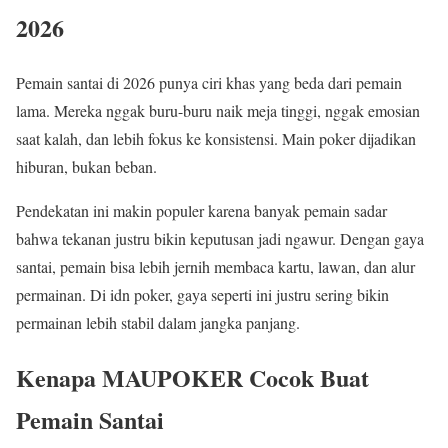
2026
Pemain santai di 2026 punya ciri khas yang beda dari pemain
lama. Mereka nggak buru-buru naik meja tinggi, nggak emosian
saat kalah, dan lebih fokus ke konsistensi. Main poker dijadikan
hiburan, bukan beban.
Pendekatan ini makin populer karena banyak pemain sadar
bahwa tekanan justru bikin keputusan jadi ngawur. Dengan gaya
santai, pemain bisa lebih jernih membaca kartu, lawan, dan alur
permainan. Di idn poker, gaya seperti ini justru sering bikin
permainan lebih stabil dalam jangka panjang.
Kenapa MAUPOKER Cocok Buat
Pemain Santai