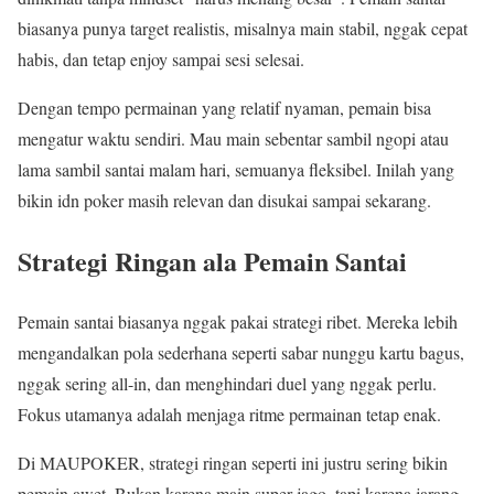
biasanya punya target realistis, misalnya main stabil, nggak cepat
habis, dan tetap enjoy sampai sesi selesai.
Dengan tempo permainan yang relatif nyaman, pemain bisa
mengatur waktu sendiri. Mau main sebentar sambil ngopi atau
lama sambil santai malam hari, semuanya fleksibel. Inilah yang
bikin idn poker masih relevan dan disukai sampai sekarang.
Strategi Ringan ala Pemain Santai
Pemain santai biasanya nggak pakai strategi ribet. Mereka lebih
mengandalkan pola sederhana seperti sabar nunggu kartu bagus,
nggak sering all-in, dan menghindari duel yang nggak perlu.
Fokus utamanya adalah menjaga ritme permainan tetap enak.
Di MAUPOKER, strategi ringan seperti ini justru sering bikin
pemain awet. Bukan karena main super jago, tapi karena jarang