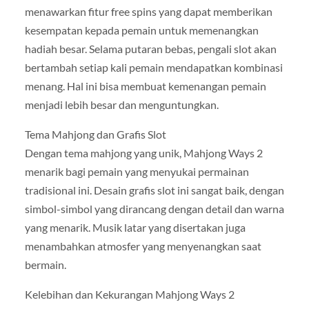
menawarkan fitur free spins yang dapat memberikan
kesempatan kepada pemain untuk memenangkan
hadiah besar. Selama putaran bebas, pengali slot akan
bertambah setiap kali pemain mendapatkan kombinasi
menang. Hal ini bisa membuat kemenangan pemain
menjadi lebih besar dan menguntungkan.
Tema Mahjong dan Grafis Slot
Dengan tema mahjong yang unik, Mahjong Ways 2
menarik bagi pemain yang menyukai permainan
tradisional ini. Desain grafis slot ini sangat baik, dengan
simbol-simbol yang dirancang dengan detail dan warna
yang menarik. Musik latar yang disertakan juga
menambahkan atmosfer yang menyenangkan saat
bermain.
Kelebihan dan Kekurangan Mahjong Ways 2