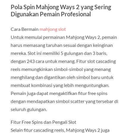
Pola Spin Mahjong Ways 2 yang Sering
Digunakan Pemain Profesional
Cara Bermain
mahjong slot
Untuk memulai permainan Mahjong Ways 2, pemain
harus memasang taruhan sesuai dengan keinginan
mereka. Slot ini memiliki 5 gulungan dan 3 baris,
dengan 243 cara untuk menang. Fitur slot cascading
reels memungkinkan simbol-simbol yang menang
menghilang dan digantikan oleh simbol baru untuk
membuat kombinasi yang lebih menguntungkan.
Pemain juga dapat mengaktifkan fitur free spins
dengan mendapatkan simbol scatter yang tersebar di
seluruh gulungan.
Fitur Free Spins dan Pengali Slot
Selain fitur cascading reels, Mahjong Ways 2 juga