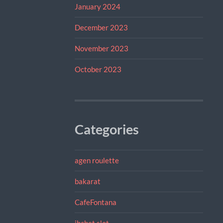
January 2024
December 2023
November 2023
October 2023
Categories
agen roulette
bakarat
CafeFontana
ibcbet slot