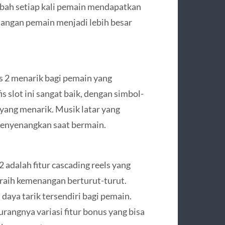
mbah setiap kali pemain mendapatkan
angan pemain menjadi lebih besar
 2 menarik bagi pemain yang
s slot ini sangat baik, dengan simbol-
yang menarik. Musik latar yang
enyenangkan saat bermain.
 adalah fitur cascading reels yang
aih kemenangan berturut-turut.
 daya tarik tersendiri bagi pemain.
rangnya variasi fitur bonus yang bisa