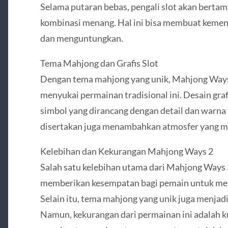
Selama putaran bebas, pengali slot akan berta
kombinasi menang. Hal ini bisa membuat kemen
dan menguntungkan.
Tema Mahjong dan Grafis Slot
Dengan tema mahjong yang unik, Mahjong Ways
menyukai permainan tradisional ini. Desain grafi
simbol yang dirancang dengan detail dan warna 
disertakan juga menambahkan atmosfer yang m
Kelebihan dan Kekurangan Mahjong Ways 2
Salah satu kelebihan utama dari Mahjong Ways 2
memberikan kesempatan bagi pemain untuk mer
Selain itu, tema mahjong yang unik juga menjadi
Namun, kekurangan dari permainan ini adalah ku