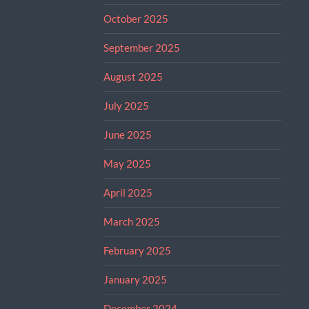
October 2025
September 2025
August 2025
July 2025
June 2025
May 2025
April 2025
March 2025
February 2025
January 2025
December 2024