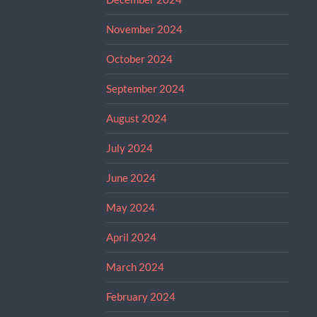
November 2024
October 2024
September 2024
August 2024
July 2024
June 2024
May 2024
April 2024
March 2024
February 2024