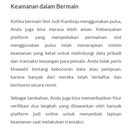
Keamanan dalam Bermain
Ketika bermain Slot Judi Kamboja menggunakan pulsa,
Anda juga bisa merasa lebih aman. Kebanyakan
platform yang menyediakan permainan slot
menggunakan pulsa telah menerapkan sistem
keamanan yang ketat untuk melindungi data pribadi
dan transaksi keuangan para pemain. Anda tidak perlu
khawatir tentang kebocoran data atau penipuan,
karena banyak dari mereka telah terdaftar dan
berlisensi secara resmi.
Sebagai tambahan, Anda juga bisa memanfaatkan fitur
verifikasi dua langkah yang ditawarkan oleh banyak
platform judi online untuk menambah lapisan
keamanan saat melakukan transaksi.